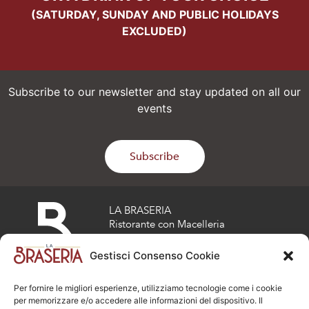
(SATURDAY, SUNDAY AND PUBLIC HOLIDAYS
EXCLUDED)
Subscribe to our newsletter and stay updated on all our
events
Subscribe
LA BRASERIA
Ristorante con Macelleria
Via risorgimento 17
Osio Sotto (BG)
Gestisci Consenso Cookie
Tel :
035 808692
info@la-braseria.com
Per fornire le migliori esperienze, utilizziamo tecnologie come i cookie
opening hours
per memorizzare e/o accedere alle informazioni del dispositivo. Il