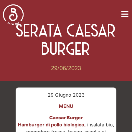
SERATA CAESAR
BURGER
29/06/2023
29 Giugno 2023
MENU
Caesar Burger
Hamburger di pollo biologico,
insalata bio,
pomodoro fresco, bacon, scaglie di