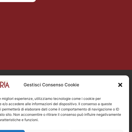
LA BRASERIA ON THE ROAD
Gestisci Consenso Cookie
Via Mazzini 13, Dalmine (BG)
Tel :
035 5470406
le migliori esperienze, utilizziamo tecnologie come i cookie per
vedi orari d’apertura
e/o accedere alle informazioni del dispositivo. Il consenso a queste
i permetterà di elaborare dati come il comportamento di navigazione o ID
Via Broseta 3, Bergamo
sto sito. Non acconsentire o ritirare il consenso può influire negativamente
Tel :
035 6014023
ratteristiche e funzioni.
ontheroad@la-braseria.com