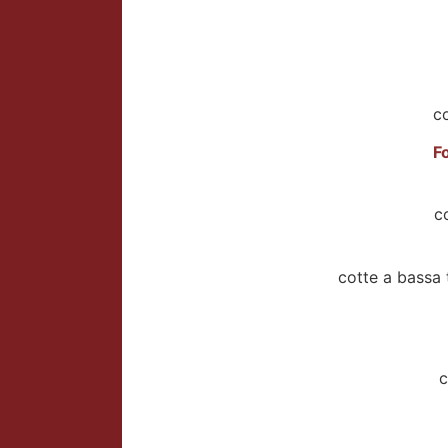
co
F
c
cotte a bassa
c