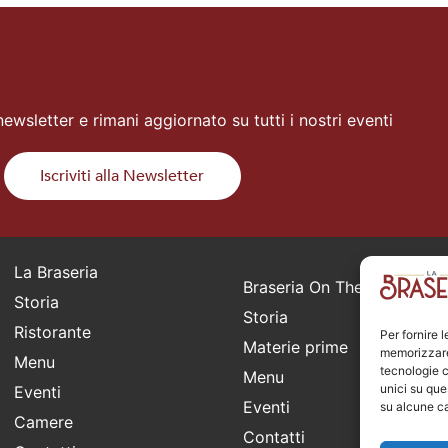
 newsletter e rimani aggiornato su tutti i nostri eventi
Iscriviti alla Newsletter
La Braseria
Braseria On The Road
Storia
Storia
Ristorante
Per fornire 
Materie prime
memorizzare 
Menu
tecnologie c
Menu
unici su que
Eventi
Eventi
su alcune ca
Camere
Contatti