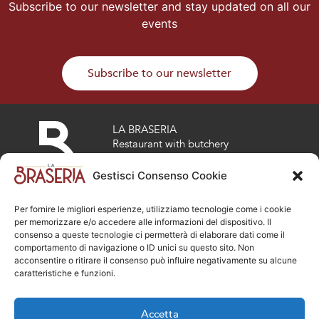
Subscribe to our newsletter and stay updated on all our
events
Subscribe to our newsletter
LA BRASERIA
Restaurant with butchery
Via risorgimento 17
Osio Sotto (BG)
Gestisci Consenso Cookie
Tel :
035 808692
info@la-braseria.com
Per fornire le migliori esperienze, utilizziamo tecnologie come i cookie
opening hours
per memorizzare e/o accedere alle informazioni del dispositivo. Il
consenso a queste tecnologie ci permetterà di elaborare dati come il
LA BRASERIA ON THE ROAD
comportamento di navigazione o ID unici su questo sito. Non
acconsentire o ritirare il consenso può influire negativamente su alcune
Via Mazzini 13, Dalmine (BG)
caratteristiche e funzioni.
Tel :
035 5470406
opening hours
Accetta
Via Broseta 3, Bergamo