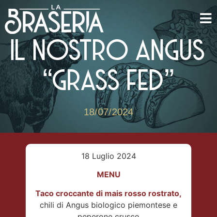
IL NOSTRO ANGUS
“GRASS FED”
18/07/2024
18 Luglio 2024
MENU
Taco croccante di mais rosso rostrato,
chili di Angus biologico piemontese e
peperone crusco