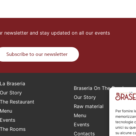
r newsletter and stay updated on all our events
Subscribe to our newsletter
La Braseria
Braseria On The Road
Our Story
Our Story
The Restaurant
Raw material
Menu
Per fornire 
Menu
memorizzare 
Events
tecnologie c
Events
unici su que
The Rooms
Contacts
su alcune ca