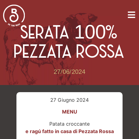
SERATA 100%
PEZZATA ROSSA
27/06/2024
27 Giugno 2024
MENU
Patata croccante
e ragú fatto in casa di Pezzata Rossa