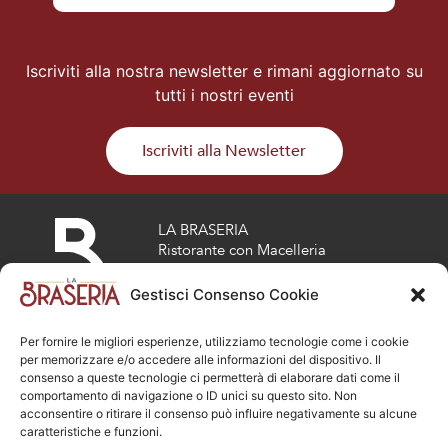
Iscriviti alla nostra newsletter e rimani aggiornato su
tutti i nostri eventi
Iscriviti alla Newsletter
LA BRASERIA
Ristorante con Macelleria
Via risorgimento 17
Osio Sotto (BG)
Gestisci Consenso Cookie
Tel :
035 808692
info@la-braseria.com
Per fornire le migliori esperienze, utilizziamo tecnologie come i cookie
vedi orari d’apertura
per memorizzare e/o accedere alle informazioni del dispositivo. Il
consenso a queste tecnologie ci permetterà di elaborare dati come il
LA BRASERIA ON THE ROAD
comportamento di navigazione o ID unici su questo sito. Non
acconsentire o ritirare il consenso può influire negativamente su alcune
Via Mazzini 13, Dalmine (BG)
caratteristiche e funzioni.
Tel :
035 5470406